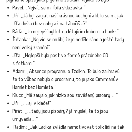
pojmeme spíše jako příjemné setkání. A jaké to bylo?
Pavel: „Nejvíc se mi líbila skluzavka.“
Jiří: „Já byl zaujat naší krásnou kuchyní a líbilo se mi, jak
Jíťa došla i bez nohy až na tábořiště“
Ráďa: „Jo nejlepší byl let na létajícím koberci a bunkr“
Ťuťanka: „Nejvíc se mi líbí, že je neděle ráno a ještě tady
není velký zranění“
Jíťa: „Nejlepší byla past ve formě prázdného CD
s fotkami“
Adam: „Absence programu a Tzolkin. To bylo zajímavý,
že to vůbec nebylo o programu, to je jako Cimrmanův
Hamlet bez Hamleta.“
Kluci: „Mě zaujalo, jak nízko sou zavěšený pisoáry….“
Jiří: „….aji v kleče!“
Pirát: „…tady jsou pisoáry? já myslel, že to jsou
umyvadla…“
Radim: „Jak Laďka zvládla namotivovat tolik lidí na tak