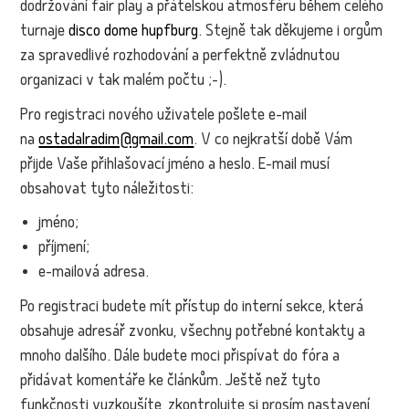
dodržování fair play a přátelskou atmosféru během celého
turnaje
disco dome hupfburg
. Stejně tak děkujeme i orgům
za spravedlivé rozhodování a perfektně zvládnutou
organizaci v tak malém počtu ;-).
Pro registraci nového uživatele pošlete e-mail
na
ostadalradim@gmail.com
. V co nejkratší době Vám
přijde Vaše přihlašovací jméno a heslo. E-mail musí
obsahovat tyto náležitosti:
jméno;
příjmení;
e-mailová adresa.
Po registraci budete mít přístup do interní sekce, která
obsahuje adresář zvonku, všechny potřebné kontakty a
mnoho dalšího. Dále budete moci přispívat do fóra a
přidávat komentáře ke článkům. Ještě než tyto
funkčnosti vyzkoušíte, zkontrolujte si prosím nastavení