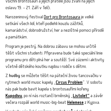
všichni brontosauři a jejich přátelé jsou zváni na jejich
oslavu 19. – 21. Září v Telči.
Narozeninový festival
Dort pro Brontosaura
je velké
setkání všech lidí, kteří podlehli kouzlu zážitků,
kamarádství, dobrodružství, her a nezištné pomoci přírodě
a památkám.
Program je pestrý. Na dobrou zábavu se mohou určitě
těšit všichni studenti. Připravena bude také speciální linie
programu pro děti plná her a soutěží. Své zázemí i aktivity
včetně dětského koutku najdou i rodiče s dětmi.
Z
hudby
se můžete těšit na páteční živou tancovačku v
rytmech world music kapely „
Circus Problem
“. V sobotu
nás pak bude bavit kapela s brontosauřími kořeny
Kupodivu
, po ní nás roztančí brněnský „
Listolet“
a závěr
večera rozpálí world music-big-beat
Helemese
z Kyjova.