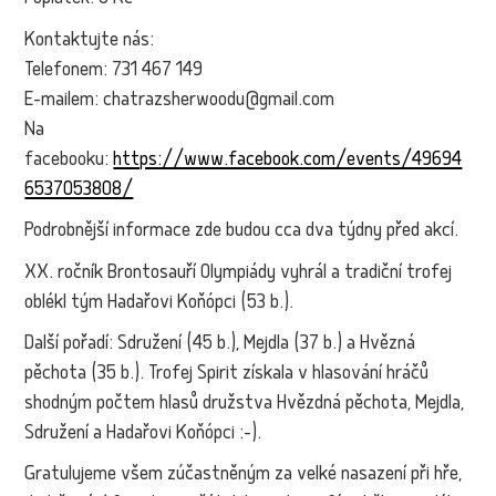
Kontaktujte nás:
Telefonem: 731 467 149
E-mailem: chatrazsherwoodu@gmail.com
Na
facebooku:
https://www.facebook.com/events/49694
6537053808/
Podrobnější informace zde budou cca dva týdny před akcí.
XX. ročník Brontosauří Olympiády vyhrál a tradiční trofej
oblékl tým Hadařovi Koňópci (53 b.).
Další pořadí: Sdružení (45 b.), Mejdla (37 b.) a Hvězná
pěchota (35 b.). Trofej Spirit získala v hlasování hráčů
shodným počtem hlasů družstva Hvězdná pěchota, Mejdla,
Sdružení a Hadařovi Koňópci :-).
Gratulujeme všem zúčastněným za velké nasazení při hře,