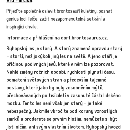
Víti Marčík
a
.
Přijeďte společně oslavit brontosauří kulatiny, poznat
genius loci Telče, zažít nezapomenutelná setkání a
inspirující chvíle.
Informace a přihlášení na dort.brontosaurus.cz.
Ryhopský les je starý. A starý znamená opravdu starý
– starší, než jakýkoli jiný les na světě. A jeho stáří je
příčinou podivných jevů, které v něm lze pozorovat.
Náhlé změny ročních období, rychlosti plynutí času,
pomatení světových stran a především tajemné
postavy, které jako by byly zosobněním mýtů,
přechovávaných po tisíciletí v zasunuté části lidského
mozku. Tento les není však jen starý – je také
nebezpečný. Jakmile vkročíte pod koruny vzrostlých
smrků a proderete se prvním hložím, nemůžete si být
jisti ničím, ani svým vlastním životem. Ryhopský hvozd