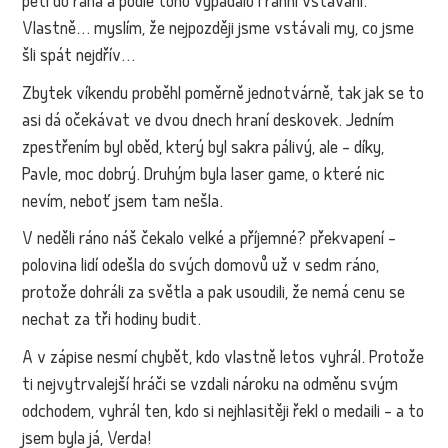
pěti do rána a podle toho vypadalo i ranní vstávání.
Vlastně… myslím, že nejpozději jsme vstávali my, co jsme
šli spát nejdřív…
Zbytek víkendu proběhl poměrně jednotvárně, tak jak se to
asi dá očekávat ve dvou dnech hraní deskovek. Jedním
zpestřením byl oběd, který byl sakra pálivý, ale – díky,
Pavle, moc dobrý. Druhým byla laser game, o které nic
nevím, neboť jsem tam nešla.
V neděli ráno náš čekalo velké a příjemné? překvapení –
polovina lidí odešla do svých domovů už v sedm ráno,
protože dohráli za světla a pak usoudili, že nemá cenu se
nechat za tři hodiny budit.
A v zápise nesmí chybět, kdo vlastně letos vyhrál. Protože
ti nejvytrvalejší hráči se vzdali nároku na odměnu svým
odchodem, vyhrál ten, kdo si nejhlasitěji řekl o medaili – a to
jsem byla já, Verda!