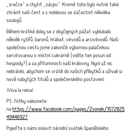
„sračce“ a chytit „zácpu“. Kromě toho bylo nutné také
chránit naši čest a s noblesou se zúčastnit několika
soubojů.
Během krátké doby se z obyčejných pážat vyklubalo
několik rytířů, baronů, hrábat, vévodů a arcivévodů. Naši
společnou cestu jsme zakončili výbornou palačinkou
servírovanou v místní cukrárně (vidíte ten posun od
hospody?) a za přítomnosti naší královny. Nyní už nic
nebránilo, abychom se vrátili do našich příbytků a užívali si
nově nabytých titulů a společenského postavení.
¡Viva la reina!
PS: Fotky naleznete
na
https://www.facebook.com/pages/Zvonek/1072825
49446927
Pojeďte s námi oslavit národní svátek španělského