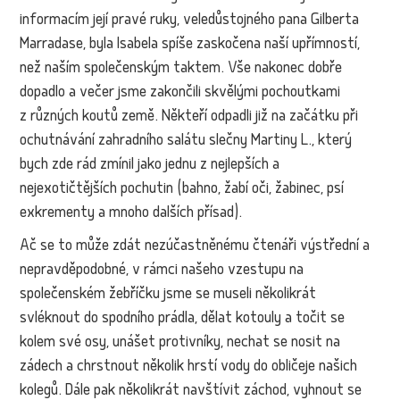
informacím její pravé ruky, veledůstojného pana Gilberta
Marradase, byla Isabela spíše zaskočena naší upřímností,
než naším společenským taktem. Vše nakonec dobře
dopadlo a večer jsme zakončili skvělými pochoutkami
z různých koutů země. Někteří odpadli již na začátku při
ochutnávání zahradního salátu slečny Martiny L., který
bych zde rád zmínil jako jednu z nejlepších a
nejexotičtějších pochutin (bahno, žabí oči, žabinec, psí
exkrementy a mnoho dalších přísad).
Ač se to může zdát nezúčastněnému čtenáři výstřední a
nepravděpodobné, v rámci našeho vzestupu na
společenském žebříčku jsme se museli několikrát
svléknout do spodního prádla, dělat kotouly a točit se
kolem své osy, unášet protivníky, nechat se nosit na
zádech a chrstnout několik hrstí vody do obličeje našich
kolegů. Dále pak několikrát navštívit záchod, vyhnout se