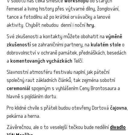
V sobotu nás čeká směsice
workshopů
od starých
řemesel a living history přes výtvarné dílny, žonglování,
tance a fotodílnu až po krátké orvávačky a lanové
aktivity. Chybět nebudou denní i noční
hry.
Své zkušenosti a kontakty můžete obohatit na
výměně
zkušeností
se zahraničními partnery, na
kulatém stole
o
dobrovolnictví v ochraně památek, přednáškách, besedách
a
komentovaných vycházkách
Telčí.
Slavnostní atmosféru festivalu naplní, jak páteční
společný raut základních článků, tak zejména sobotní
ceremoniál
spojeným s vyhlášením Ceny Brontosaura a
hlavně s pojídáním dortu.
Pro klidné chvíle s přáteli budou otevřeny Dortová
čajovna
,
pekárna a herna.
Závěrečnou, ale o to veselejší tečkou bude nedělní
divadlo