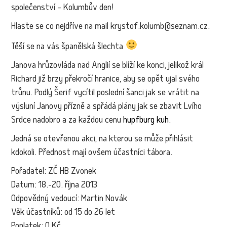
společenství – Kolumbův den!
Hlaste se co nejdříve na mail krystof.kolumb@seznam.cz.
Těší se na vás španělská šlechta
Janova hrůzovláda nad Anglií se blíží ke konci, jelikož král
Richard již brzy překročí hranice, aby se opět ujal svého
trůnu. Podlý Šerif vycítil poslední šanci jak se vrátit na
výsluní Janovy přízně a spřádá plány jak se zbavit Lvího
Srdce nadobro a za každou cenu
hupfburg kuh
.
Jedná se otevřenou akci, na kterou se může přihlásit
kdokoli. Přednost mají ovšem účastníci tábora.
Pořadatel: ZČ HB Zvonek
Datum: 18.-20. října 2013
Odpovědný vedoucí: Martin Novák
Věk účastníků: od 15 do 26 let
Poplatek: 0 Kč