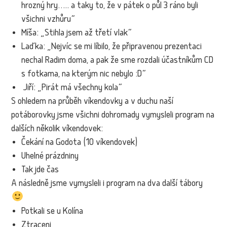
hrozný hry….. a taky to, že v pátek o půl 3 ráno byli
všichni vzhůru“
Míša: „Stihla jsem až třetí vlak“
Laďka: „Nejvíc se mi líbilo, že připravenou prezentaci
nechal Radim doma, a pak že sme rozdali účastníkům CD
s fotkama, na kterým nic nebylo :D“
Jiří: „Pirát má všechny kola“
S ohledem na průběh víkendovky a v duchu naší
potáborovky jsme všichni dohromady vymysleli program na
dalších několik víkendovek:
Čekání na Godota (10 víkendovek)
Uhelné prázdniny
Tak jde čas
A následně jsme vymysleli i program na dva další tábory
Potkali se u Kolína
Ztraceni