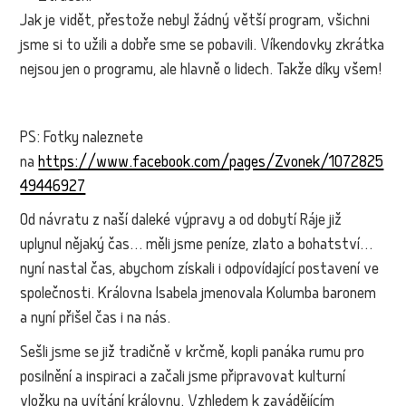
Jak je vidět, přestože nebyl žádný větší program, všichni
jsme si to užili a dobře sme se pobavili. Víkendovky zkrátka
nejsou jen o programu, ale hlavně o lidech. Takže díky všem!
PS: Fotky naleznete
na
https://www.facebook.com/pages/Zvonek/1072825
49446927
Od návratu z naší daleké výpravy a od dobytí Ráje již
uplynul nějaký čas… měli jsme peníze, zlato a bohatství…
nyní nastal čas, abychom získali i odpovídající postavení ve
společnosti. Královna Isabela jmenovala Kolumba baronem
a nyní přišel čas i na nás.
Sešli jsme se již tradičně v krčmě, kopli panáka rumu pro
posilnění a inspiraci a začali jsme připravovat kulturní
vložku na uvítání královny. Vzhledem k zavádějícím