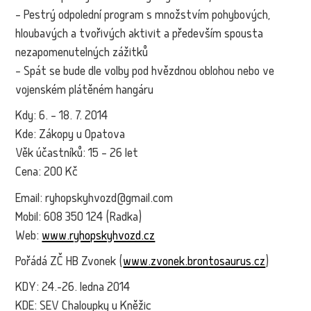
– Pestrý odpolední program s množstvím pohybových,
hloubavých a tvořivých aktivit a především spousta
nezapomenutelných zážitků
– Spát se bude dle volby pod hvězdnou oblohou nebo ve
vojenském plátěném hangáru
Kdy: 6. – 18. 7. 2014
Kde: Zákopy u Opatova
Věk účastníků: 15 – 26 let
Cena: 200 Kč
Email: ryhopskyhvozd@gmail.com
Mobil: 608 350 124 (Radka)
Web:
www.ryhopskyhvozd.cz
Pořádá ZČ HB Zvonek (
www.zvonek.brontosaurus.cz
)
KDY: 24.-26. ledna 2014
KDE: SEV Chaloupky u Kněžic