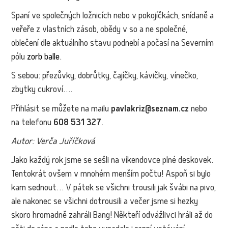
Spaní ve společných ložnicích nebo v pokojíčkách, snídaně a
veřeře z vlastních zásob, obědy v so a ne společné,
oblečení dle aktuálního stavu podnebí a počasí na Severním
pólu
zorb balle
.
S sebou: přezůvky, dobrůtky, čajíčky, kávičky, vínečko,
zbytky cukroví….
Přihlásit se můžete na mailu
pavlakriz@seznam.cz
nebo
na telefonu
608 531 327
.
Autor: Verča Juříčková
Jako každý rok jsme se sešli na víkendovce plné deskovek.
Tentokrát ovšem v mnohém menším počtu! Aspoň si bylo
kam sednout… V pátek se všichni trousili jak švábi na pivo,
ale nakonec se všichni dotrousili a večer jsme si hezky
skoro hromadně zahráli Bang! Někteří odvážlivci hráli až do