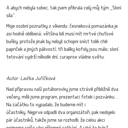
A abych nebyla sobec, tak jsem přibrala celý můj tým „Sloní
síla“.
Moje osobní poznatky z víkendu: česneková pomazánka je
asi hodně oblíbená; většina lidí musí mít mrtvé chuťové
buňky, protože jinak by nebyli schopni sníst tolik chili
papriček a jiných pálivostí; tři balíky kofoly jsou málo; sloní
tetování vydrží několik dní; curaprox vládne světu.
Autor: Laďka Juříčková
Nad přípravou naší potáborovky jsme strávili přibližně dva
večery, měli jsme program, prezentaci fotek i pozvánku…
Na začátku to vypadalo, že budeme mít i
účastníky. Nejprve odpadli dva organizátoři, pak nedojelo
pár účastníků, takže jsme se rozhodli, že celou akci