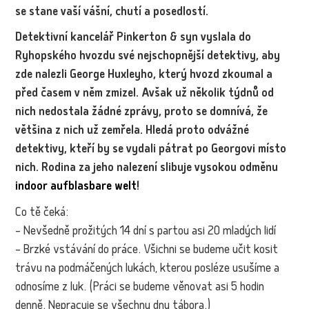
se stane vaší vášní, chutí a posedlostí.
Detektivní kancelář Pinkerton & syn vyslala do
Ryhopského hvozdu své nejschopnější detektivy, aby
zde nalezli George Huxleyho, který hvozd zkoumal a
před časem v něm zmizel. Avšak už několik týdnů od
nich nedostala žádné zprávy, proto se domnívá, že
většina z nich už zemřela. Hledá proto odvážné
detektivy, kteří by se vydali pátrat po Georgovi místo
nich. Rodina za jeho nalezení slibuje vysokou odměnu
indoor aufblasbare welt
!
Co tě čeká:
– Nevšedně prožitých 14 dní s partou asi 20 mladých lidí
– Brzké vstávání do práce. Všichni se budeme učit kosit
trávu na podmáčených lukách, kterou posléze usušíme a
odnosíme z luk. (Práci se budeme věnovat asi 5 hodin
denně. Nepracuje se všechny dny tábora.)